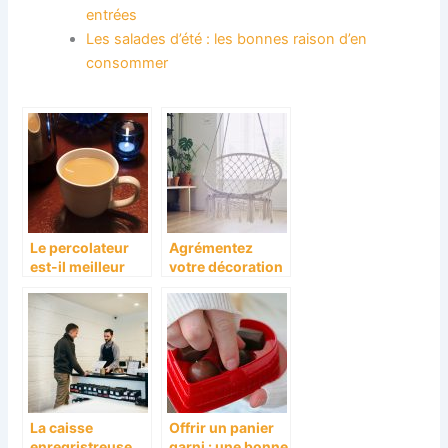
entrées
Les salades d’été : les bonnes raison d’en
consommer
Le percolateur
Agrémentez
est-il meilleur
votre décoration
que la machine à
intérieure
café?
La caisse
Offrir un panier
enregristreuse
garni : une bonne