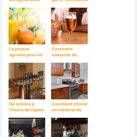
tactile moderne
idée
pour votre
boulangerie
Le presse
Comment
agrume pour un
s’assurer de
jus naturel de
servir une bière
qualité
fraîche pour ses
invités ?
De la bière à
Comment choisir
l’heure de l’apéro
un matériel de
cuisine ?