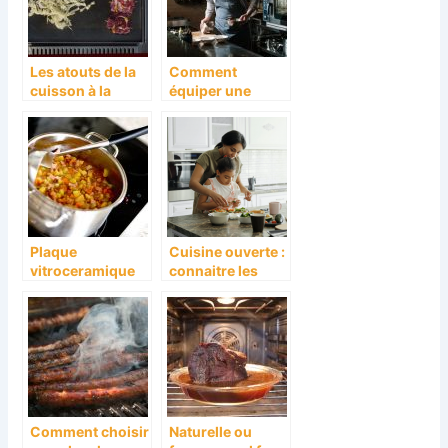
Les atouts de la
Comment
cuisson à la
équiper une
plancha
cuisine de
restaurant?
Plaque
Cuisine ouverte :
vitroceramique
connaitre les
et induction :
avantages et la
deux appareils
decoration
de cuisson qu’on
adequate !
confond
Comment choisir
Naturelle ou