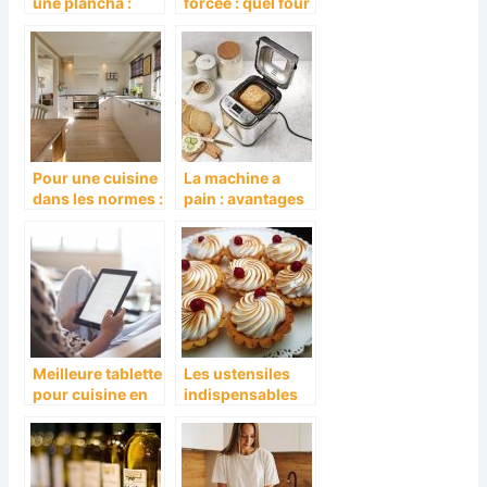
une plancha :
forcee : quel four
quelques
encastrable a
conseils utiles
convection pour
quels plats ?
Pour une cuisine
La machine a
dans les normes :
pain : avantages
les equipements
et criteres de
a avoir
choix
Meilleure tablette
Les ustensiles
pour cuisine en
indispensables
2021 : Le Top 4
pour la
preparation de
patisserie