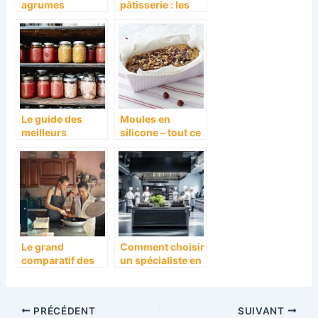
agrumes
pâtisserie : les
parfaites :
ustensiles
comparaison.
nécessaires
Le guide des
Moules en
meilleurs
silicone – tout ce
stérilisateurs de
qu’il faut savoir.
bocaux
Le grand
Comment choisir
comparatif des
un spécialiste en
poeles Tefal pour
équipement de
choisir le
cuisine
meilleur modele
professionnelle
PRÉCÉDENT
SUIVANT
pour votre