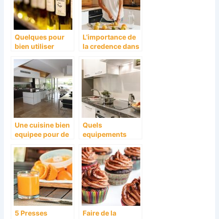
Quelques pour
L’importance de
bien utiliser
la credence dans
l’huile d’olive en
une cuisine
cuisine
moderne
Une cuisine bien
Quels
equipee pour de
equipements
beaux petits
privilegier pour
plats.
votre cuisine
5 Presses
Faire de la