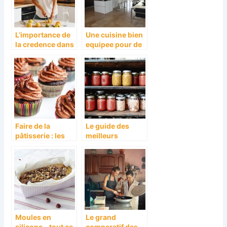
L’importance de
Une cuisine bien
la credence dans
equipee pour de
une cuisine
beaux petits
moderne
plats.
Faire de la
Le guide des
pâtisserie : les
meilleurs
ustensiles
stérilisateurs de
nécessaires
bocaux
Moules en
Le grand
silicone – tout ce
comparatif des