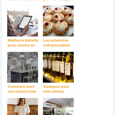
les equipements
et criteres de
a avoir
choix
Meilleure tablette
Les ustensiles
pour cuisine en
indispensables
2021 : Le Top 4
pour la
preparation de
patisserie
Comment avoir
Quelques pour
une cuisine bien
bien utiliser
equipee?
l’huile d’olive en
cuisine