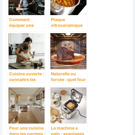
Comment
Plaque
équiper une
vitroceramique
cuisine de
et induction :
restaurant?
deux appareils
de cuisson qu’on
confond
Cuisine ouverte :
Naturelle ou
connaitre les
forcee : quel four
avantages et la
encastrable a
decoration
convection pour
adequate !
quels plats ?
Pour une cuisine
La machine a
dans les normes :
pain : avantages