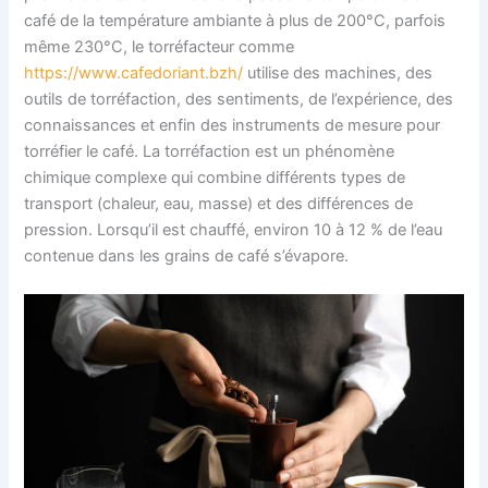
café de la température ambiante à plus de 200°C, parfois
même 230°C, le torréfacteur comme
https://www.cafedoriant.bzh/
utilise des machines, des
outils de torréfaction, des sentiments, de l’expérience, des
connaissances et enfin des instruments de mesure pour
torréfier le café. La torréfaction est un phénomène
chimique complexe qui combine différents types de
transport (chaleur, eau, masse) et des différences de
pression. Lorsqu’il est chauffé, environ 10 à 12 % de l’eau
contenue dans les grains de café s’évapore.