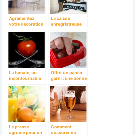
Agrémentez
La caisse
votre décoration
enregristreuse
intérieure
tactile moderne
pour votre
boulangerie
La tomate, un
Offrir un panier
incontournable
garni : une bonne
en cuisine
idée
Le presse
Comment
agrume pour un
s’assurer de