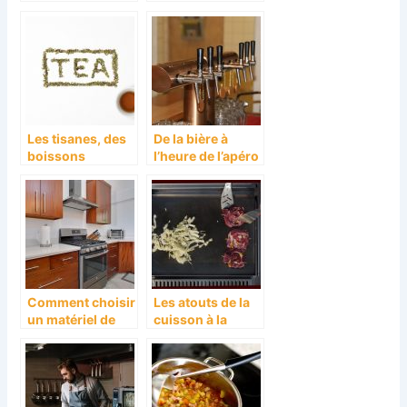
jus naturel de
servir une bière
qualité
fraîche pour ses
invités ?
Les tisanes, des
De la bière à
boissons
l’heure de l’apéro
bénéfiques pour
l’organisme
Comment choisir
Les atouts de la
un matériel de
cuisson à la
cuisine ?
plancha